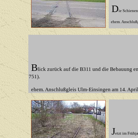
D
ie Schiene
ehem. Anschlußg
B
lick zurück auf die B311 und die Bebauung e
751)
.
ehem. Anschlußgleis Ulm-Einsingen am 14. Apri
J
etzt im Frühj