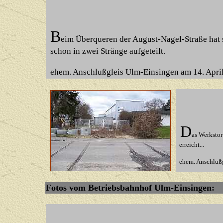
B
eim Überqueren der August-Nagel-Straße hat s
schon in zwei Stränge aufgeteilt.
ehem. Anschlußgleis Ulm-Einsingen am 14. Apri
D
as Werkstor
erreicht...
ehem. Anschlußg
Fotos
vom Betriebsbahnhof Ulm-Einsingen: