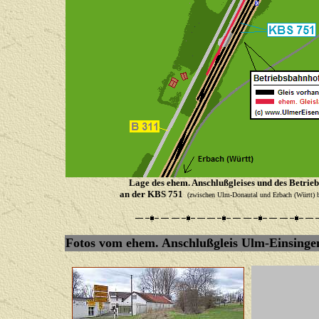
Lage des ehem. Anschlußgleises und des Betrie
an der KBS 751
(zwischen Ulm-Donautal und Erbach (Württ) b
Fotos vom ehem. Anschlußgleis Ulm-Einsinge