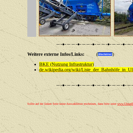
Weitere externe Infos/Links:
(
)
BKE (Nutzung Infrastruktur)
de.wikipedia.org/wiki/Liste_der_Bahnhöfe_in_U
Sollte auf der linken Seite keine Auswahlleiste erscheinen, dann bitte unter
www.UlmerEi