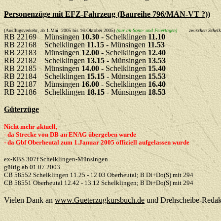
Personenzüge mit EFZ-Fahrzeug (Baureihe 796/MAN-VT ?))
(Ausflugsverkehr, ab 1.Mai 2005 bis 16.Oktober 2005)
(nur an Sonn- und Feiertagen)
zwischen Schel
RB 22169 Münsingen
10.30
- Schelklingen
11.10
RB 22168 Schelklingen
11.15
- Münsingen
11.53
RB 22183 Münsingen
12.00
- Schelklingen
12.40
RB 22182 Schelklingen
13.15
- Münsingen
13.53
RB 22185 Münsingen
14.00
- Schelklingen
15.40
RB 22184 Schelklingen
15.15
- Münsingen
15.53
RB 22187 Münsingen
16.00
- Schelklingen
16.40
RB 22186 Schelklingen
18.15
- Münsingen
18.53
Güterzüge
N
icht mehr aktuell,
-
da Strecke von DB an ENAG übergeben wurde
-
da Gbf Oberheutal zum 1.Januar 2005 offiziell aufgelassen wurde
ex-KBS 307f Schelklingen-Münsingen
gültig ab 01.07.2003
CB 58552 Schelklingen 11.25 - 12.03 Oberheutal; B Di+Do(S) mit 294
CB 58551 Oberheutal 12.42 - 13.12 Schelklingen; B Di+Do(S) mit 294
Vielen Dank an
www.Gueterzugkursbuch.de
und Drehscheibe-Redak