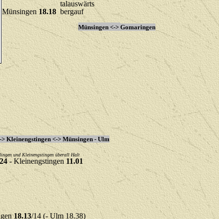
 14.08) talauswärts
 - Münsingen
18.18
bergauf
Münsingen <->
Gomaringen
tagen)
-> Kleinengstingen <-> Münsingen - Ulm
lingen und Kleinengstingen überall Halt
/24
- Kleinengstingen
11.01
ngen
18.13
/14 (- Ulm 18.38)