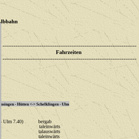
Albbahn
------------------------------------------------------------------------
Fahrzeiten
------------------------------------------------------------------------
nsingen - Hütten <-> Schelklingen - Ulm
17 - Ulm 7.40) bergab
taleinwärts
uswärts
19
taleinwärts