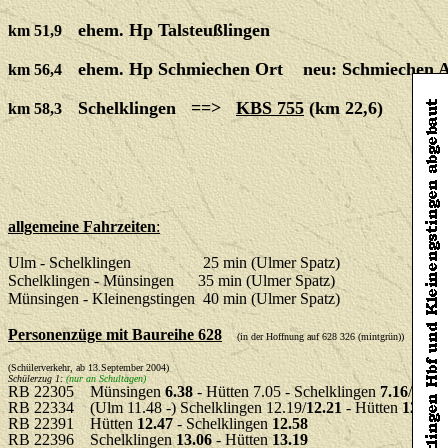
ehem. Hp Talsteußlingen
km 5
1,9
ehem. Hp Schmiechen Ort neu: Schmiechen 
km 56,4
Schelklingen ==>
KBS 755
(km 22,6)
km 58,3
allgemeine Fahrzeiten
:
Ulm - Schelklingen 25 min (Ulmer Spatz)
Schelklingen - Münsingen 35 min (Ulmer Spatz)
Münsingen - Kleinengstingen 40 min (Ulmer Spatz)
Personenzüge mit Baureihe 628
Mü
(in der Hoffnung auf 628 326 (mintgrün))
(Schülerverkehr, ab 13.September 2004)
Schülerzug 1:
(nur an Schultagen)
RB 22305 Münsingen
6.38
- Hütten 7.05 - Schelklingen
7.16
/(7.
RB 22334 (Ulm 11.48 -) Schelklingen 12.19/
12.21
- Hütten
12.33
RB 22391 Hütten
12.47
- Schelklingen
12.58
tala
RB 22396 Schelklingen
13.06
- Hütten
13.