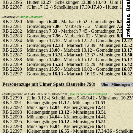
RB 22395 Hütten
13.27
- Schelklingen
13.38
(/13.40 - Ulm
RB 22367 (Ulm 17.12 -) Schelklingen 17.39/
17.40
- Hütten 17.53
Schülerzug 2:
(nur an Schul
RB 22280 Münsingen
6.40
- Marbach 6.52 - Gomadingen
6.57
RB 22281 Gomadingen
7.06
- Marbach 7.12 - Münsingen
7.25
RB 22282 Münsingen
7.33
- Marbach 7.45 - Gomadingen
7.50
RB 22283 Gomadingen
7.56
- Marbach 8.02 - Münsingen
8.15
RB 22284 Münsingen
12.10
- Marbach 12.22 - Gomadingen
12.27
RB 22285 Gomadingen
12.33
- Marbach 12.39 - Münsingen
12.52
RB 22286 Münsingen
13.00
- Marbach 13.12 - Gomadingen
13.17
RB 22287 Gomadingen
13.31
- Marbach 13.37 - Münsingen
13.50
RB 22288 Münsingen
15.00
- Marbach 15.12 - Gomadingen
15.17
RB 22289 Gomadingen
15.23
- Marbach 15.29 - Münsingen
15.42
RB 22290 Münsingen
15.50
- Marbach 16.02 - Gomadingen
16.07
RB 22297 Gomadingen
16.13
- Marbach 16.19 - Münsingen
16.32
Personenzüge mit Ulmer Spatz (Baureihe 798)
Ulm - Münsingen <
(Ausflugsverkehr, ab 1.Mai 2005 bis 16.Oktober 2005)
(nur an Sonn- und Feiertagen)
zwischen Schelk
RB 22390 (Ulm 9.12 -) Schelklingen 9.40/
9.42
- Münsingen
10.23
RB 22091 Kleinengstingen
11.12
- Münsingen
11.51
RB 22092 Münsingen
12.04
- Kleinengstingen
12.41
RB 22093 Kleinengstingen
13.12
- Münsingen
13.51
RB 22090 Münsingen
14.04
- Kleinengstingen
14.41
RB 22095 Kleinengstingen
15.12
- Münsingen
15.51
RB 22298 Münsingen
16.04
- Kleinengstingen
16.41
RB 22397 Kleinengstingen
16.55
- Münsingen
17.34/36
- Schelkli