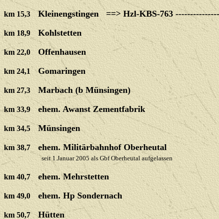
Kleinengstingen
==> Hzl-KBS-763 -------------------
km 15,3
Kohlstetten
km 18,9
Offenhausen
km 22,0
Gomaringen
km 2
4,1
Marbach (b Münsingen)
km
27,3
ehem. Awanst Zementfabrik
km 33,9
Münsingen
km 34,5
ehem. Militärbahnhof Oberheutal
km 38,7
seit 1.Januar 2005 als Gbf Oberheutal aufgelassen
ehem. Mehrstetten
km 40,7
ehem. Hp Sondernach
km 49,0
Hütten
km
50,7