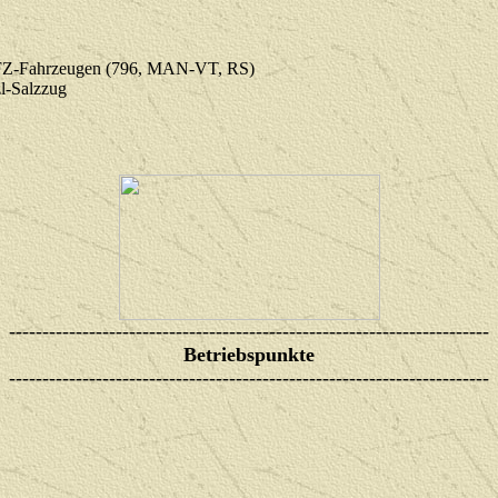
 EFZ-Fahrzeugen (796, MAN-VT, RS)
zl-Salzzug
------------------------------------------------------------------------
Betriebspunkte
------------------------------------------------------------------------