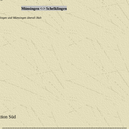
Münsingen <-> Schelklingen
klingen und Mümsingen überall Halt
tion Süd
------------------------------------------------------------------------