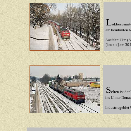
L
okbespannt
am berühmten M
Ausfahrt Ulm (A
[km x,x] am 30
S
elten ist de
ins Ulmer Donau
Industriegebiet