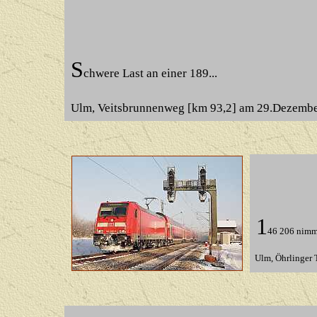
S
chwere Last an einer 189...
Ulm, Veitsbrunnenweg [km 93,2] am 29.Dezemb
1
46 206 nimmt
Ulm, Öhrlinger 