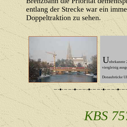
Brenzbahn die Priorität dementsp
entlang der Strecke war ein imme
Doppeltraktion zu sehen.
U
nbekannte 
viergleisig ausg
Donaubrücke U
KBS 75