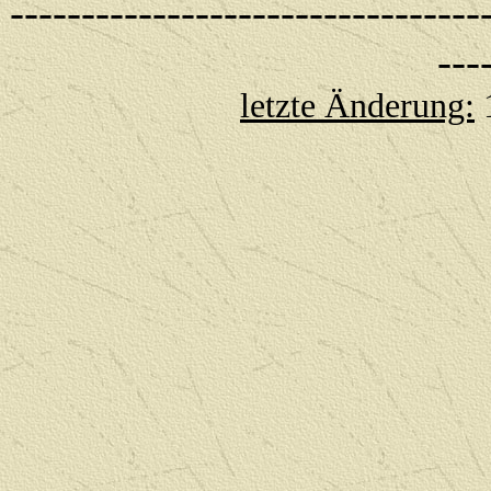
---------------------------------
---
letzte Änderung: