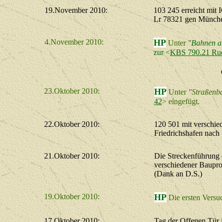
19.November 2010:
103 245 erreicht mit
Lr 78321 gen Münch
4.November 2010:
HP
Unter
"
Bahnen a
zur <
KBS 790.21 Rud
23.Oktober 2010:
HP
Unter
"Straßenb
42
> eingefügt.
22.Oktober 2010:
120 501 mit verschi
Friedrichshafen nach
21.Oktober 2010:
Die Streckenführung 
verschiedener Bauproj
(Dank an D.S.)
19.Oktober 2010:
HP
Die ersten Versu
17.Oktober 2010:
Tag der Offenen Tür 