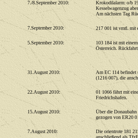
7./8.September 2010:
Krokodilalarm: o/b 19
Kesselwagenzug abend
Am nächsten Tag Rüc
7.September 2010:
217 001 ist vmtl. m
5.September 2010:
103 184 ist mit eine
Österreich. Rückfahr
31.August 2010:
Am EC 114 befindet 
(1216 007), die ansch
22.August 2010:
01 1066 fährt mit e
Friedrichshafen.
15.August 2010:
Über die Donaubahn 
gezogen von ER20 
7.August 2010:
Die orientrote 181 21
anschließend als Tfz