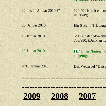
<
Baureihe V60/36x
>
22. bis 24.Januar 2010:??
120 501 ist mit eine
unterwegs
20..Januar 2010:
Ein S-Bahn-Triebzug 
15.Januar 2010:
541 007 der Slowenis
750/980. (Dank an T
10.Januar 2010:
HP
Unter
"Bahnen 
eingefüg
t.
9./10.Januar 2010:
Das Wettertief "Dais
--------------------------------
--------------------------------
2009
2008
2007