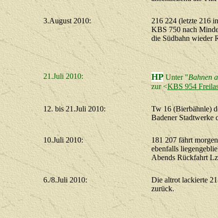
3.August 2010:
216 224 (letzte 216 i
KBS 750 nach Mindelh
die Südbahn wieder R
21.Juli 2010:
HP
Unter "
Bahnen a
zur
<
KBS 954 Freilas
12. bis 21.Juli 2010:
Tw 16 (Bierbähnle) d
Badener Stadtwerke do
10.Juli 2010:
181 207 fährt morgen
ebenfalls liegengebl
Abends Rückfahrt Lz 
6./8.Juli 2010:
Die altrot lackierte 
zurück.