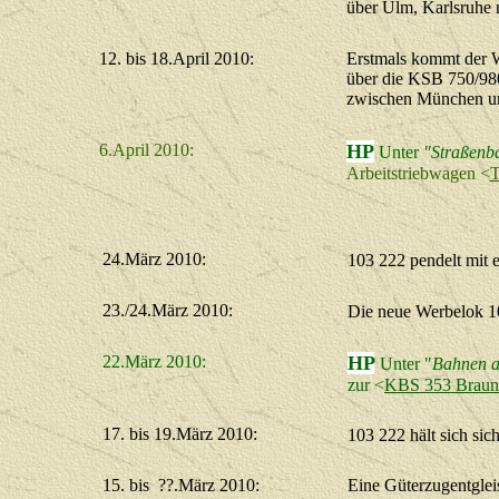
über Ulm, Karlsruhe
12. bis 18.April 2010:
Erstmals kommt der 
über die KSB 750/98
zwischen München un
6.April 2010:
HP
Unter
"Straßenb
Arbeitstriebwagen <
T
24.März 2010:
103 222 pendelt mit
23./24.März 2010:
Die neue Werbelok 1
22.März 2010:
HP
Unter "
Bahnen a
zur
<
KBS 353 Brauns
17. bis 19.März 2010:
103 222 hält sich sic
15. bis ??.März 2010:
Eine Güterzugentgleis