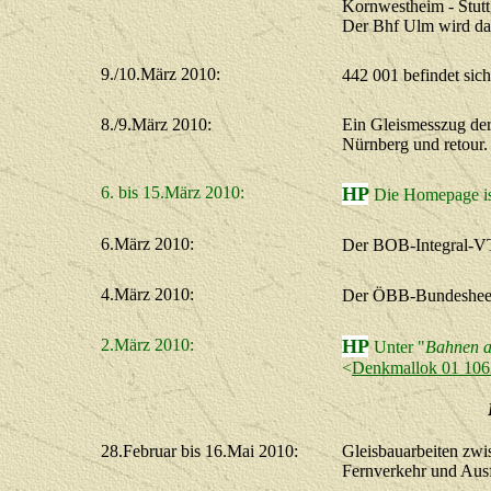
Kornwestheim - Stutt
Der Bhf Ulm wird da
9./10.März 2010:
442 001 befindet sic
8./9.März 2010:
Ein Gleismesszug de
Nürnberg und retour.
6. bis 15.März 2010:
HP
Die Homepage ist
6.März 2010:
Der BOB-Integral-VT1
4.März 2010:
Der ÖBB-Bundesheer
2.März 2010:
HP
Unter "
Bahnen a
<
Denkmallok 01 106
28.Februar bis 16.Mai 2010:
Gleisbauarbeiten zw
Fernverkehr und Ausf