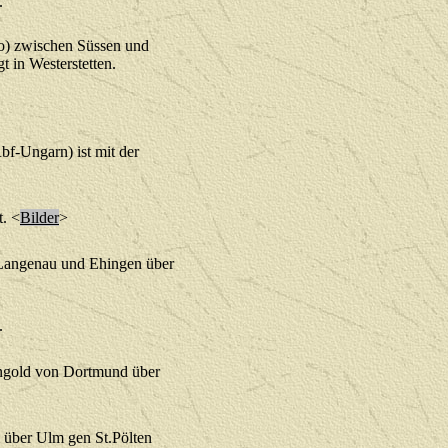
.
o) zwischen Süssen und
t in Westerstetten.
-Ungarn) ist mit der
. <
Bilder
>
Langenau und Ehingen über
.
ngold von Dortmund über
 über Ulm gen St.Pölten