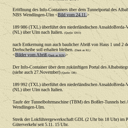
Eröffnung des Info-Containers über dem Tunnelportal des Albab
NBS Wendlingen-Ulm <
Bild vom 24.11.
>
189 986 (TXL) überführt den niederländischen AnsaldoBreda
(NL) über Ulm nach Italien.
(Quelle: DSO)
nach Entkernung nun auch baulicher Abriß von Haus 1 und 2 
Drehscheibe soll erhalten bleiben.
(Dank an KL)
<
Bilder vom Abriß
>
(Dank an MJK)
Der Info-Container über dem zukünftigen Portal des Albabstiegs
(siehe auch 27.November)
(Quelle: DB)
189 992 (TXL) überführt den niederländischen AnsaldoBreda
(NL) über Ulm nach Italien.
Taufe der Tunnelbohrmaschine (TBM) des Boßler-Tunnels bei 
Wendlingen-Ulm.
Streik der Lokführergewerkschaft GDL (2 Uhr bis 18 Uhr) im P
Güterverkehr seit 5.11. 15 Uhr.