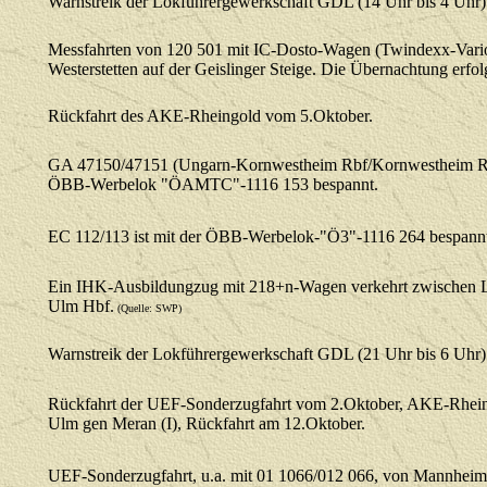
Warnstreik der Lokführergewerkschaft GDL (14 Uhr bis 4 Uhr)
Messfahrten von 120 501 mit IC-Dosto-Wagen (Twindexx-Vari
Westerstetten auf der Geislinger Steige. Die Übernachtung erfolg
Rückfahrt des AKE-Rheingold vom 5.Oktober.
GA 47150/47151 (Ungarn-Kornwestheim Rbf/Kornwestheim Rbf
ÖBB-Werbelok "ÖAMTC"-1116 153 bespannt.
EC 112/113 ist mit der ÖBB-Werbelok-"Ö3"-1116 264 bespannt
Ein IHK-Ausbildungzug mit 218+n-Wagen verkehrt zwischen 
Ulm Hbf.
(Quelle: SWP)
Warnstreik der Lokführergewerkschaft GDL (21 Uhr bis 6 Uhr)
Rückfahrt der UEF-Sonderzugfahrt vom 2.Oktober, AKE-Rhei
Ulm gen Meran (I), Rückfahrt am 12.Oktober.
UEF-Sonderzugfahrt, u.a. mit 01 1066/012 066, von Mannheim