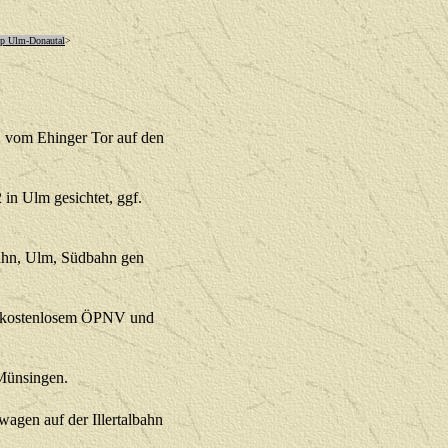
p Ulm-Donautal
>
2 vom Ehinger Tor auf den
 in Ulm gesichtet, ggf.
bahn, Ulm, Südbahn gen
t kostenlosem ÖPNV und
Münsingen.
agen auf der Illertalbahn