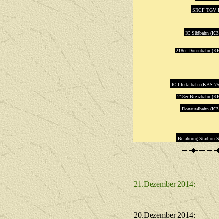
SNCF TGV D
IC Südbahn (KB
218er Donaubahn
(KB
IC Illertalbahn (KBS 7
218er Brenzbahn
(KB
Donautalbahn (KB
Befahrung Stadion-S
21.Dezember 2014:
20.Dezember 2014: