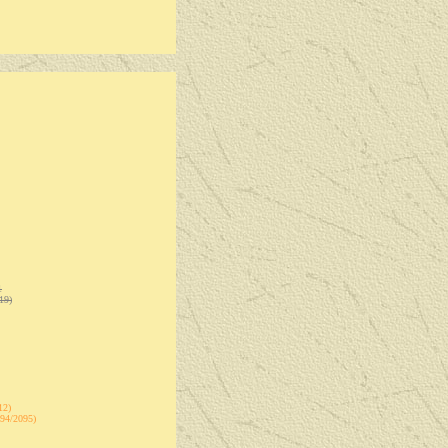
1
19)
12)
094/2095)