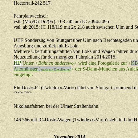
Hectorrail-242 517.
Fahrplanwechsel:
vstl. (Mo)/Di-Do/(Fr): 103 245 am IC 2094/2095
vstl. ab 2015: IC 118/119 mit 2x 218 auch zwischen Ulm und St
UEF-Sonderzug von Stuttgart über Ulm nach Berchtesgaden und 
Augsburg und zurück mit E-Lok.
Mehrere Überführungsfahrten von Loks und Wagen fahren durc
Neuzuteilung für den morgigen Fahrplan 2014/2015.
HP
Unter
<
Bahnen anderswo>
wird eine Fotogalerie zur <
KBS
Altomünster )
>
der S-Bahn-München aus Anlaß d
(noch mit Dieselbetrieb)
eingefügt.
Ein Dosto-IC (Twindexx-Vario) fährt von Stuttgart kommend 
(Quelle: DSO)
Nikolausfahrten bei der Ulmer Straßenbahn.
146 566 mit IC-Dosto-Wagen (Twindexx-Vario) steht in Ulm H
November
2014