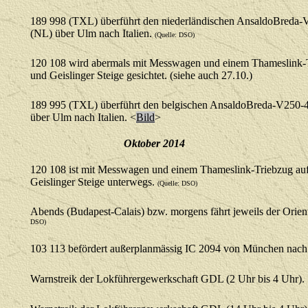
189 998 (TXL) überführt den niederländischen AnsaldoBreda
(NL) über Ulm nach Italien.
(Quelle: DSO)
120 108 wird abermals mit Messwagen und einem Thameslink-Tr
und Geislinger Steige gesichtet. (siehe auch 27.10.)
189 995 (TXL) überführt den belgischen AnsaldoBreda-V250
über Ulm nach Italien.
<
Bild
>
Oktober
2014
120 108 ist mit Messwagen und einem Thameslink-Triebzug auf 
Geislinger Steige unterwegs.
(Quelle: DSO)
Abends (Budapest-Calais) bzw. morgens fährt jeweils der Orie
DSO)
103 113 befördert außerplanmässig IC 2094 von München nac
Warnstreik der Lokführergewerkschaft GDL (2 Uhr bis 4 Uhr).