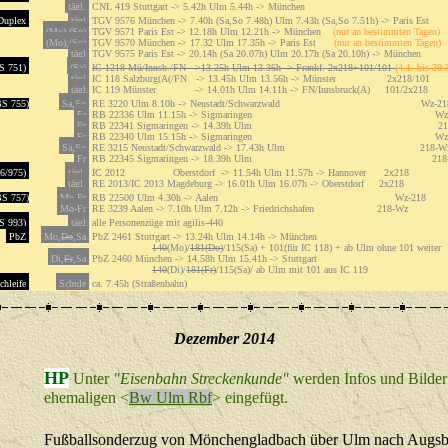
tägl.
CNL 419 Stuttgart -> 5.42h Ulm 5.44h -> München
uplex
tägl.
TGV 9576 München -> 7.40h (Sa,So 7.48h) Ulm 7.43h (Sa,So 7.51h) -> Paris Est
(Mo),(So)
TGV 9571 Paris Est -> 12.18h Ulm 12.21h -> München
(nur an bestimmten Tagen)
(Mo),(So)
TGV 9570 München -> 17.32 Ulm 17.35h -> Paris Est
(nur
an bestimmten Tagen)
tägl
TGV 9575 Paris Est -> 20.14h (Sa 20.07h) Ulm 20.17h (Sa 20.10h) -> München
S 751)
(Sa)
IC 1218 Mü/Innsb./FN ->13.25h Ulm 13.36h -> Frankf. 2x218+101/101
(4.1. bis 29.
tägl.
IC 118 Salzburg(A(/FN -> 13.45h Ulm 13.56h -> Münster 2x218/101
tägl.
IC 119 Münster -> 14.01h Ulm 14.11h -> FN/Innsbruck(A) 101/2x218
S 755)
Sa,So
RE 3220 Ulm 8.10h -> Neustadt/Schwarzwald Wz-21
Fr
RB 22336 Ulm 11.15h -> Sigmaringen Wz-2
Fr
RB 22341 Sigmaringen -> 14.39h Ulm 218
Fr
RB 22340 Ulm 15.15h -> Sigmaringen Wz-2
Sa,So
RE 3215 Neustadt/Schwarzwald -> 17.43h Ulm 218-W
Fr
RB 22345 Sigmaringen -> 18.39h Ulm 218-
56/975)
tägl.
IC 2012 Oberstdorf -> 11.54h Ulm 11.57h -> Hannover 2x218
tägl.
RE 2013/IC 2013 Magdeburg -> 16.01h Ulm 16.07h -> Oberstdorf 2x218
S 757)
Mo-Fr
RB 22500 Ulm 4.30h -> Aalen Wz-218
Mo-Fr
RE 3239 Aalen -> 7.10h Ulm 7.12h -> Friedrichshafen 218-Wz
S 993)
tägl.
alle Personenzüge mit agilis-440
PbZ
Mo,
Do
,Sa
PbZ 2461 Stuttgart -> 13.24h Ulm 14.14h -> München
140
(Mo)/
181(Do)
/115(Sa) + 101(für IC 118) + ab Ulm ohne 101 weiter
Di,
Fr
,Sa
PbZ 2460 München -> 14.58h Ulm 15.41h -> Stuttgart
140
(Di)/
181(Fr)
/115(Sa)/ ab Ulm mit 101 aus IC 119
chleife
Schule
ca. 7.45h (Straßenbahn)
Dezember
2014
HP
Unter
"
Eisenbahn Streckenkunde
"
w
erden Infos und Bilder
ehemaligen <
Bw Ulm Rbf
> eingefügt.
Fußballsonderzug von Mönchengladbach über Ulm nach Augsb