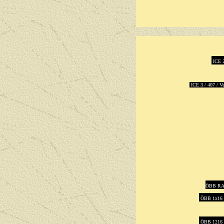
ICE 2
ICE 3 / 407 / V
ÖBB RA
ÖBB 1x16 
ÖBB 1216 