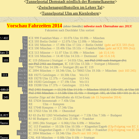
<
Tunnelportal Dornstadt nördlich der Rommelkaserne
>
<
Zwischenangriffsstollen im Lehrer Tal
>
<
Tunnelportal Ulm am Kienlesberg
>
Vorschau Fahrzeiten 2014
(ohne Gewähr)
teilweise noch Übernahme aus 2013!
Fahrzeiten nach Durchfahrt Ulm sortiert
 / 402
So
ICE 999 Frankfurt/Main -> 10.07h Ulm 10.09h -> München
So
ICE 593 Berlin Ostbhf -> 12.07h Ulm 12.09h -> München
Sa
ICE 592 München -> 17.49h Ulm 17.51h -> Berlin Ostbhf
(geht auf ICE 593 (So))
Sa
ICE 590 München -> 19.49h Ulm 19.51h -> Frankfurt/Main
(geht auf ICE 999 (So))
elaro D
tägl.
ICE 513 Münster -> 11.07 Ulm 11.09h -> München
(ab 15.6.14)
tägl.
ICE 516 München -> 14.49 Ulm 14.51h -> Dortmund
(ab 15.6.14)
103
Fr,Sa
IC 119 (Münster-) Stuttgart -> 14.01h Ulm,
mit PbZ 2460 nach Stuttgart (Fr)
So
mit PbZ 2461 aus Stuttgart
, IC 118 Ulm 13.56h -> Stuttgart (-Münster)
Fr
Tfzf 77945 Ulm 14.59h -> Stuttgart (B) aus IC 119
Do/Fr
IC 2094 München -> 18.34h Ulm, Lr 78663 Ulm 19.16h -> München
(mit 103 245)
111
Mo-Fr
RB 19275 Geislingen -> 10.30h Ulm Wz-111
Mo-Fr
RB 19278 Ulm 12.37h -> Geislingen 111-Wz
Mo-Fr
RB 19283 Geislingen -> 17.19h Ulm Wz-111
Mo-Fr
RB 19288 Ulm 17.37h -> Geislingen 111-Wz
181.2
Do
PbZ 2461 Stuttgart -> 13.24h Ulm 14.14h -> München 101(f.IC 118)+181, ab Ulm 18
Fr
PbZ 2460 München -> 14.58h Ulm 15.41h -> Stuttgart 181, ab Ulm 181+101 (v. IC 1
245
tägl.
einzelne Züge auf der Illertalbahn als 612er-Ersatz
(ab 15.September 2014)
tägl.
RE 57634 Immenstadt -> 7.43h Ulm
tägl.
RE Ulm -> Kempten
tägl.
RE 57648 Kempten -> 17.34h Ulm
tägl.
RE 57653 Ulm 18.19h -> Oberstdorf
ILJET
Sa,So
RJ 63 (Sa RJ 1263 Wiesbaden) Stuttgart -> 7.53h Ulm 7.56h -> Budapest
Fr,Sa
RJ 66 Budapest -> 22.02h Ulm 22.04h -> Frankfurt
Taurus
tgl.
IC 2095 (Mo Stuttgart -> 6.06h) Ulm 6.09h -> München
tägl.
EC 113 Frankfurt -> 10.53h Ulm 10.56h -> Klagenfurt/Zagreb
(Ulp-Folgetag von EC 1
tägl.
EC 112 Klagenfurt/Zagreb -> 17.02h Ulm 17.04h -> Frankfurt
(Ulp-Folgetag von IC 2
Mo-Mi
IC 2094 München -> 18.34h Ulm
(Do/Fr mit 103 245)
Taurus
tägl.
CNL 418 München -> 0.08h Ulm 0.10h -> Stuttgart