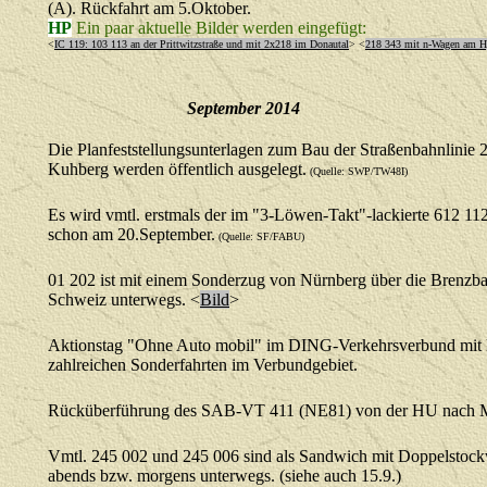
(A). Rückfahrt am 5.Oktober.
HP
Ein paar aktuelle Bilder werden eingefügt:
<
IC 119: 103 113 an der Prittwitzstraße und mit 2x218 im Donautal
> <
218 343 mit n-Wagen am H
September
2014
Die Planfeststellungsunterlagen zum Bau der Straßenbahnlinie 
Kuhberg werden öffentlich ausgelegt.
(Quelle: SWP/TW48I)
Es wird vmtl. erstmals der im "3-Löwen-Takt"-lackierte 612 112
schon am 20.September.
(Quelle: SF/FABU)
01 202 ist mit einem Sonderzug von Nürnberg über die Brenz
Schweiz unterwegs.
<
Bild
>
Aktionstag "Ohne Auto mobil" im DING-Verkehrsverbund mi
zahlreichen Sonderfahrten im Verbundgebiet.
Rücküberführung des SAB-VT 411 (NE81) von der HU nach 
Vmtl. 245 002 und 245 006 sind als Sandwich mit Doppelstockw
abends bzw. morgens unterwegs. (siehe auch 15.9.)