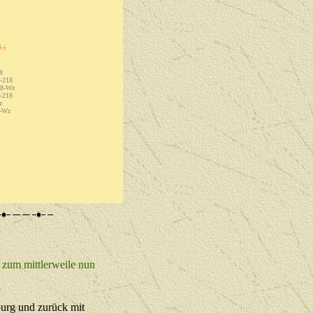
3.)
8
18
-Wz
18
z
Wz
 zum mittlerweile nun
urg und zurück mit