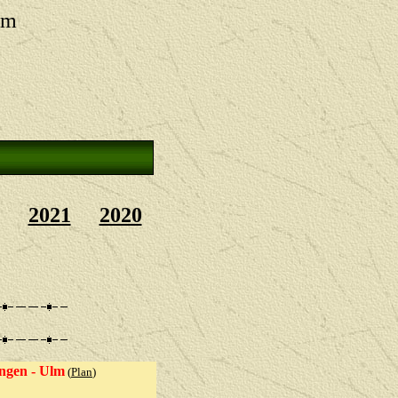
um
2021
2020
ngen - Ulm
(
Plan
)