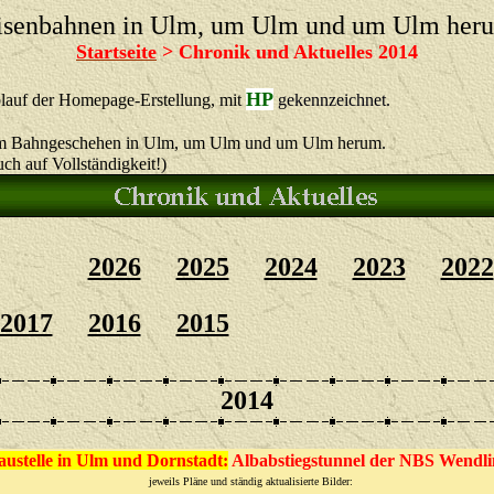
isenbahnen in Ulm, um Ulm und um Ulm her
Startseite
> Chronik und Aktuelles 2014
HP
uf der Homepage-Erstellung, mit
gekennzeichnet.
 Bahngeschehen in Ulm, um Ulm und um Ulm herum.
Vollständigkeit!)
2026
2025
2024
2023
2022
2017
2016
2015
20
1
4
ustelle in Ulm und Dornstadt:
Albabstiegstunnel der NBS Wendli
jeweils Pläne und ständig aktualisierte Bilder: